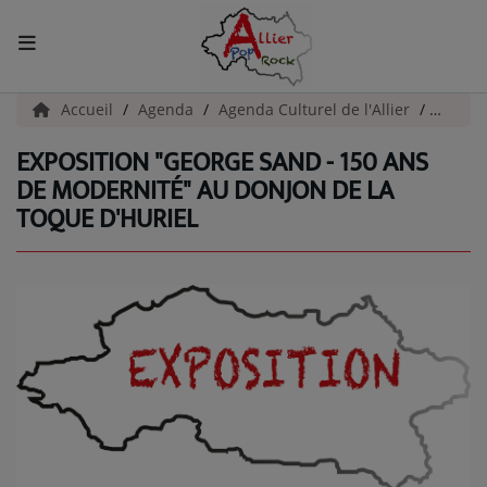
ACCUEIL
Accueil
Agenda
Agenda Culturel de l'Allier
Exposi
EXPOSITION "GEORGE SAND - 150 ANS
Actualités
DE MODERNITÉ" AU DONJON DE LA
TOQUE D'HURIEL
INFOS - ALLIER
AGENDA CULTUREL - ALLIER
INFOS POP ROCK
La Radio
EMISSIONS
ARTISTES