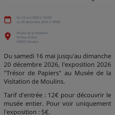
Médias
Du
16 mai 2026
à 10h00
au
20 décembre 2026
à 18h00
PODCASTS
Musée de la Visitation
83 Rue d'Allier
Agenda
03000, Moulins
Du samedi 16 mai jusqu'au dimanche
Titres diffusés
20 décembre 2026, l'exposition 2026
"Trésor de Papiers" au Musée de la
Se connecter
Visitation de Moulins.
Tarif d'entrée : 12€ pour découvrir le
musée entier. Pour voir uniquement
l'exposition : 5€.