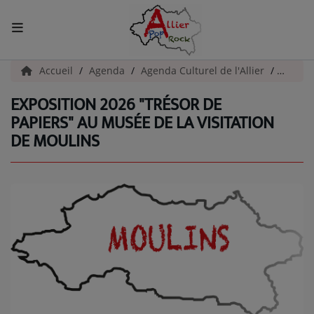
ACCUEIL
Accueil
Agenda
Agenda Culturel de l'Allier
Exposit
EXPOSITION 2026 "TRÉSOR DE
Actualités
PAPIERS" AU MUSÉE DE LA VISITATION
DE MOULINS
INFOS - ALLIER
AGENDA CULTUREL - ALLIER
INFOS POP ROCK
La Radio
EMISSIONS
ARTISTES