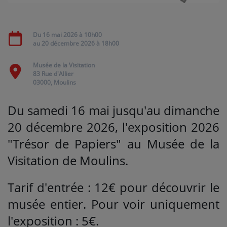
Médias
Du
16 mai 2026
à 10h00
au
20 décembre 2026
à 18h00
PODCASTS
Musée de la Visitation
83 Rue d'Allier
Agenda
03000, Moulins
Du samedi 16 mai jusqu'au dimanche
Titres diffusés
20 décembre 2026, l'exposition 2026
"Trésor de Papiers" au Musée de la
Se connecter
Visitation de Moulins.
Tarif d'entrée : 12€ pour découvrir le
musée entier. Pour voir uniquement
l'exposition : 5€.