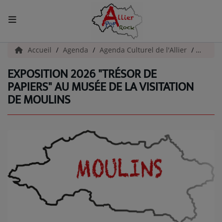
ACCUEIL
Accueil
Agenda
Agenda Culturel de l'Allier
Exposit
EXPOSITION 2026 "TRÉSOR DE
Actualités
PAPIERS" AU MUSÉE DE LA VISITATION
DE MOULINS
INFOS - ALLIER
AGENDA CULTUREL - ALLIER
INFOS POP ROCK
La Radio
EMISSIONS
ARTISTES