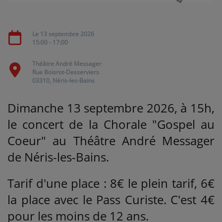
Médias
Le 13 septembre 2026
15:00 - 17:00
PODCASTS
Théâtre André Messager
Rue Boisrot-Desserviers
Agenda
03310, Néris-les-Bains
Dimanche 13 septembre 2026, à 15h,
Titres diffusés
le concert de la Chorale "Gospel au
Coeur" au Théâtre André Messager
Se connecter
de Néris-les-Bains.
Tarif d'une place : 8€ le plein tarif, 6€
la place avec le Pass Curiste. C'est 4€
pour les moins de 12 ans.