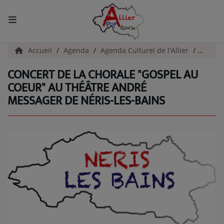
ACCUEIL
Accueil
Agenda
Agenda Culturel de l'Allier
Concer
CONCERT DE LA CHORALE "GOSPEL AU
Actualités
COEUR" AU THÉÂTRE ANDRÉ
MESSAGER DE NÉRIS-LES-BAINS
INFOS - ALLIER
AGENDA CULTUREL - ALLIER
INFOS POP ROCK
La Radio
EMISSIONS
ARTISTES