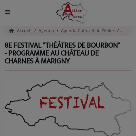
ACCUEIL
Accueil
Agenda
Agenda Culturel de l'Allier
8e Fes
8E FESTIVAL "THÉÂTRES DE BOURBON"
Actualités
- PROGRAMME AU CHÂTEAU DE
CHARNES À MARIGNY
INFOS - ALLIER
AGENDA CULTUREL - ALLIER
INFOS POP ROCK
La Radio
EMISSIONS
ARTISTES