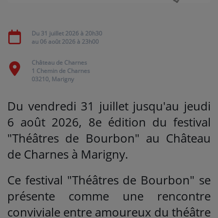
Médias
Du
31 juillet 2026
à 20h30
au
06 août 2026
à 23h00
PODCASTS
Château de Charnes
1 Chemin de Charnes
Agenda
03210, Marigny
Du vendredi 31 juillet jusqu'au jeudi
Titres diffusés
6 août 2026, 8e édition du festival
"Théâtres de Bourbon" au Château
Se connecter
de Charnes à Marigny.
Ce festival "Théâtres de Bourbon" se
présente comme une rencontre
conviviale entre amoureux du théâtre