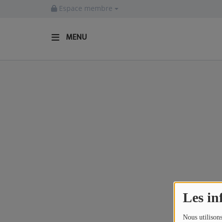
Espace membre
MENU
ACCUEIL
Actualités
INFOS - ALLIER
AGENDA CULTUREL - ALLIER
INFOS POP ROCK
La Radio
Les in
EMISSIONS
Nous utilisons