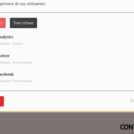
périence de nos utilisateurs.
er
Tout refuser
nalytics
 vous avez rencontré une e
ilisation: Analyse
witter
Il semble que la page que vous recherchez n’existe plus.
ilisation: Fonctionnalité
acebook
ilisation: Fonctionnalité
Pr
r
CON