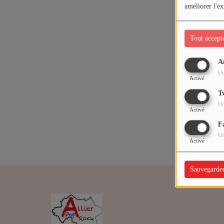
ARTISTES
améliorer l'ex
Médias
Tout accept
PODCASTS
A
Oups,
Ut
Activé
Agenda
T
Ut
Activé
Titres diffusés
F
Ut
Activé
Sauvegarde