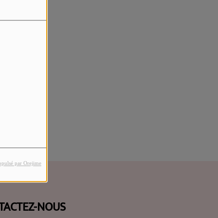
rreur.
opulsé par Orejime
TACTEZ-NOUS