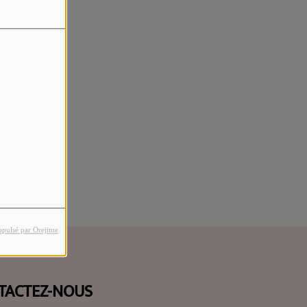
rreur.
opulsé par Orejime
TACTEZ-NOUS