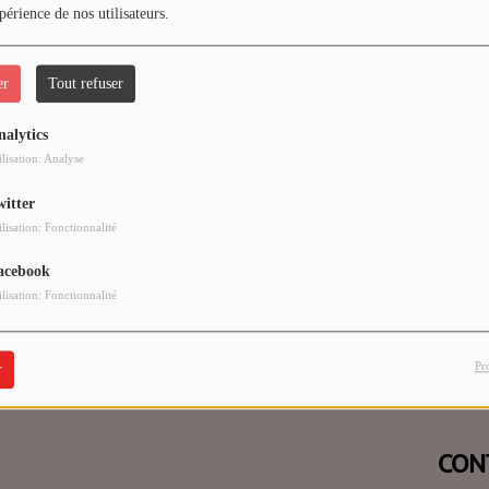
périence de nos utilisateurs.
er
Tout refuser
nalytics
 vous avez rencontré une e
ilisation: Analyse
witter
Il semble que la page que vous recherchez n’existe plus.
ilisation: Fonctionnalité
acebook
ilisation: Fonctionnalité
Pr
r
CON