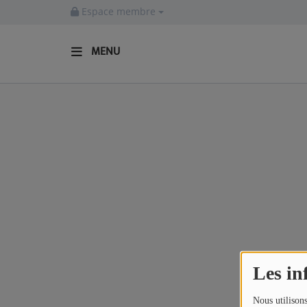
Espace membre
MENU
ACCUEIL
Actualités
INFOS - ALLIER
AGENDA CULTUREL - ALLIER
INFOS POP ROCK
La Radio
Les in
EMISSIONS
Nous utilisons