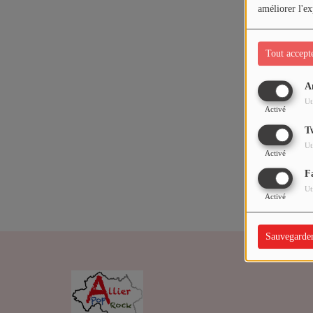
ARTISTES
améliorer l'ex
Médias
Tout accept
PODCASTS
A
Oups,
Ut
Activé
Agenda
T
Ut
Activé
Titres diffusés
F
Ut
Activé
Sauvegarde