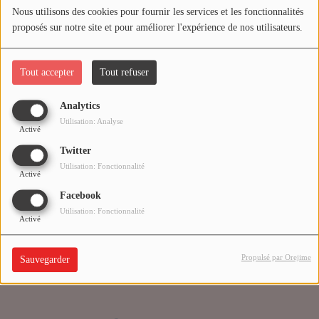
Nous utilisons des cookies pour fournir les services et les fonctionnalités
proposés sur notre site et pour améliorer l'expérience de nos utilisateurs.
Médias
Oups, vous avez
PODCASTS
rencontré une erreur.
Tout accepter
Tout refuser
Analytics
Agenda
Il semble que la page que vous recherchez n’existe plus.
Utilisation: Analyse
Activé
Twitter
Titres diffusés
Utilisation: Fonctionnalité
Activé
Facebook
Se connecter
Utilisation: Fonctionnalité
Activé
Propulsé par Orejime
Sauvegarder