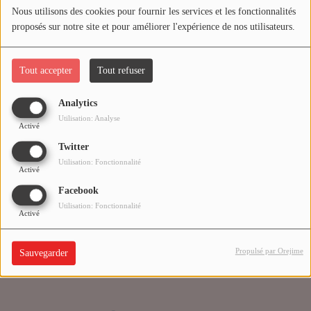
Nous utilisons des cookies pour fournir les services et les fonctionnalités
proposés sur notre site et pour améliorer l'expérience de nos utilisateurs.
Médias
Oups, vous avez
PODCASTS
rencontré une erreur.
Tout accepter
Tout refuser
Analytics
Agenda
Il semble que la page que vous recherchez n’existe plus.
Utilisation: Analyse
Activé
Twitter
Titres diffusés
Utilisation: Fonctionnalité
Activé
Facebook
Se connecter
Utilisation: Fonctionnalité
Activé
Propulsé par Orejime
Sauvegarder