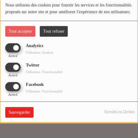
Nous utilisons des cookies pour fournir les services et les fonctionnalités
proposés sur notre site et pour améliorer l'expérience de nos utilisateurs.
Médias
Oups, vous avez
PODCASTS
rencontré une erreur.
Tout accepter
Tout refuser
Analytics
Agenda
Il semble que la page que vous recherchez n’existe plus.
Utilisation: Analyse
Activé
Twitter
Titres diffusés
Utilisation: Fonctionnalité
Activé
Facebook
Se connecter
Utilisation: Fonctionnalité
Activé
Propulsé par Orejime
Sauvegarder