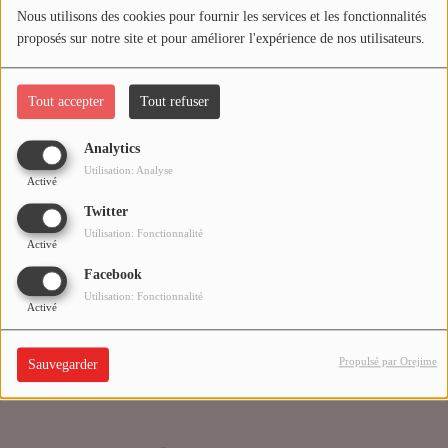
Nous utilisons des cookies pour fournir les services et les fonctionnalités
proposés sur notre site et pour améliorer l'expérience de nos utilisateurs.
Médias
Oups, vous avez
PODCASTS
rencontré une erreur.
Tout accepter
Tout refuser
Analytics
Agenda
Il semble que la page que vous recherchez n’existe plus.
Utilisation: Analyse
Activé
Twitter
Titres diffusés
Utilisation: Fonctionnalité
Activé
Facebook
Se connecter
Utilisation: Fonctionnalité
Activé
Propulsé par Orejime
Sauvegarder