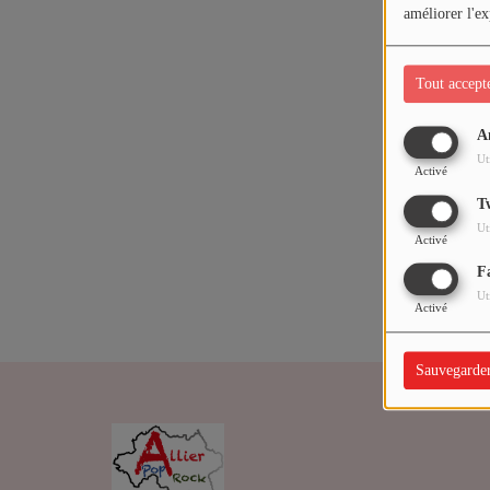
ARTISTES
améliorer l'ex
Médias
Tout accept
PODCASTS
A
Oups,
Ut
Activé
Agenda
T
Ut
Activé
Titres diffusés
F
Ut
Activé
Sauvegarde