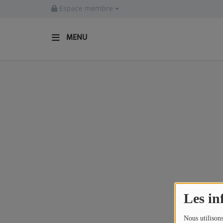
Espace membre
MENU
ACCUEIL
Actualités
INFOS - ALLIER
AGENDA CULTUREL - ALLIER
INFOS POP ROCK
La Radio
Les in
EMISSIONS
Nous utilisons