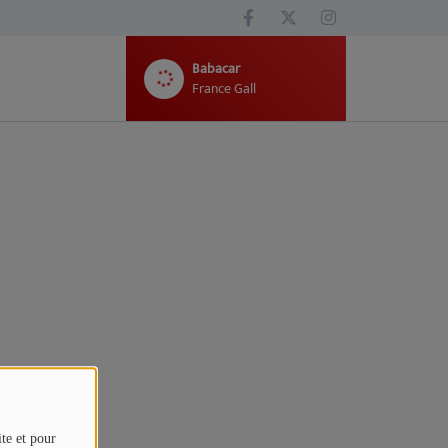
Babacar
France Gall
ite et pour