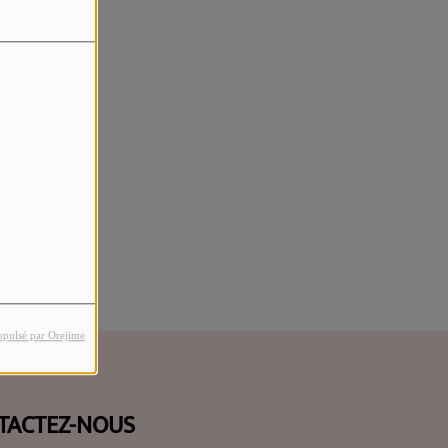
rreur.
opulsé par Orejime
TACTEZ-NOUS