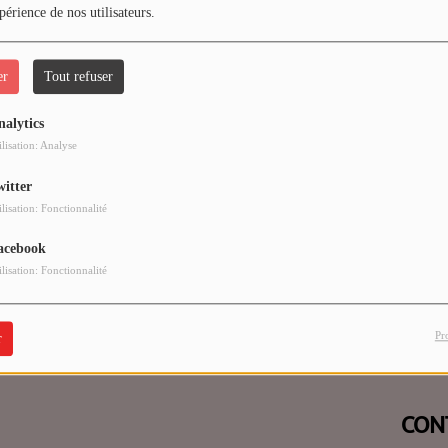
périence de nos utilisateurs.
er
Tout refuser
nalytics
 vous avez rencontré une e
ilisation: Analyse
witter
Il semble que la page que vous recherchez n’existe plus.
ilisation: Fonctionnalité
acebook
ilisation: Fonctionnalité
Pr
r
CON