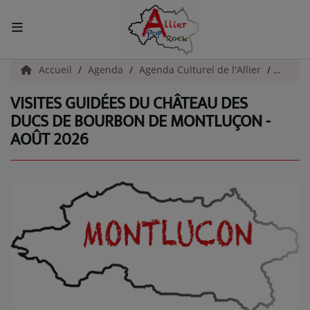
ACCUEIL
Accueil
Agenda
Agenda Culturel de l'Allier
Visite
VISITES GUIDÉES DU CHÂTEAU DES
Actualités
DUCS DE BOURBON DE MONTLUÇON -
AOÛT 2026
INFOS - ALLIER
AGENDA CULTUREL - ALLIER
INFOS POP ROCK
La Radio
EMISSIONS
ARTISTES