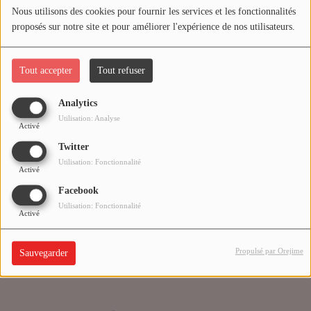
Nous utilisons des cookies pour fournir les services et les fonctionnalités
proposés sur notre site et pour améliorer l'expérience de nos utilisateurs.
Médias
Oups, vous avez
PODCASTS
rencontré une erreur.
Tout accepter
Tout refuser
Analytics
Agenda
Il semble que la page que vous recherchez n’existe plus.
Utilisation: Analyse
Activé
Twitter
Titres diffusés
Utilisation: Fonctionnalité
Activé
Facebook
Se connecter
Utilisation: Fonctionnalité
Activé
Propulsé par Orejime
Sauvegarder