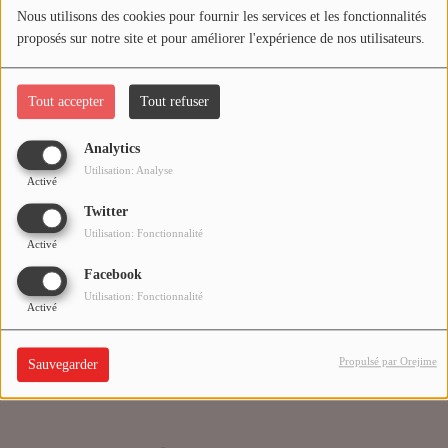
Nous utilisons des cookies pour fournir les services et les fonctionnalités
proposés sur notre site et pour améliorer l'expérience de nos utilisateurs.
Médias
Oups, vous avez
PODCASTS
rencontré une erreur.
Tout accepter
Tout refuser
Analytics
Agenda
Il semble que la page que vous recherchez n’existe plus.
Utilisation: Analyse
Activé
Twitter
Titres diffusés
Utilisation: Fonctionnalité
Activé
Facebook
Se connecter
Utilisation: Fonctionnalité
Activé
Propulsé par Orejime
Sauvegarder