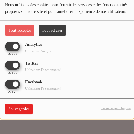
Nous utilisons des cookies pour fournir les services et les fonctionnalités
proposés sur notre site et pour améliorer l'expérience de nos utilisateurs.
Médias
Oups, vous avez
PODCASTS
rencontré une erreur.
Tout accepter
Tout refuser
Analytics
Agenda
Il semble que la page que vous recherchez n’existe plus.
Utilisation: Analyse
Activé
Twitter
Titres diffusés
Utilisation: Fonctionnalité
Activé
Facebook
Se connecter
Utilisation: Fonctionnalité
Activé
Propulsé par Orejime
Sauvegarder