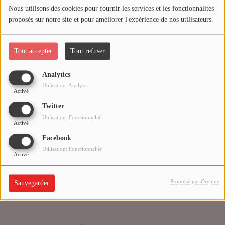
Nous utilisons des cookies pour fournir les services et les fonctionnalités
proposés sur notre site et pour améliorer l'expérience de nos utilisateurs.
Médias
Oups, vous avez
PODCASTS
rencontré une erreur.
Tout accepter
Tout refuser
Analytics
Agenda
Il semble que la page que vous recherchez n’existe plus.
Utilisation: Analyse
Activé
Twitter
Titres diffusés
Utilisation: Fonctionnalité
Activé
Facebook
Se connecter
Utilisation: Fonctionnalité
Activé
Propulsé par Orejime
Sauvegarder