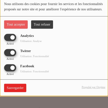
Nous utilisons des cookies pour fournir les services et les fonctionnalités
proposés sur notre site et pour améliorer l'expérience de nos utilisateurs.
Médias
Oups, vous avez
PODCASTS
rencontré une erreur.
Tout accepter
Tout refuser
Analytics
Agenda
Il semble que la page que vous recherchez n’existe plus.
Utilisation: Analyse
Activé
Twitter
Titres diffusés
Utilisation: Fonctionnalité
Activé
Facebook
Se connecter
Utilisation: Fonctionnalité
Activé
Propulsé par Orejime
Sauvegarder