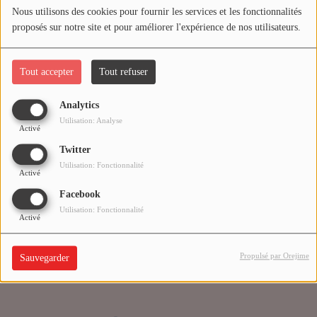
Nous utilisons des cookies pour fournir les services et les fonctionnalités
proposés sur notre site et pour améliorer l'expérience de nos utilisateurs.
Médias
Oups, vous avez
PODCASTS
rencontré une erreur.
Tout accepter
Tout refuser
Analytics
Agenda
Il semble que la page que vous recherchez n’existe plus.
Utilisation: Analyse
Activé
Twitter
Titres diffusés
Utilisation: Fonctionnalité
Activé
Facebook
Se connecter
Utilisation: Fonctionnalité
Activé
Propulsé par Orejime
Sauvegarder