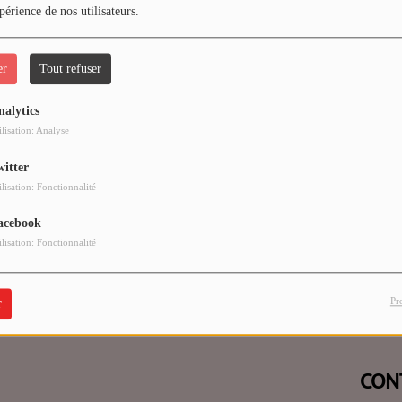
périence de nos utilisateurs.
er
Tout refuser
nalytics
 vous avez rencontré une e
ilisation: Analyse
witter
Il semble que la page que vous recherchez n’existe plus.
ilisation: Fonctionnalité
acebook
ilisation: Fonctionnalité
Pr
r
CON