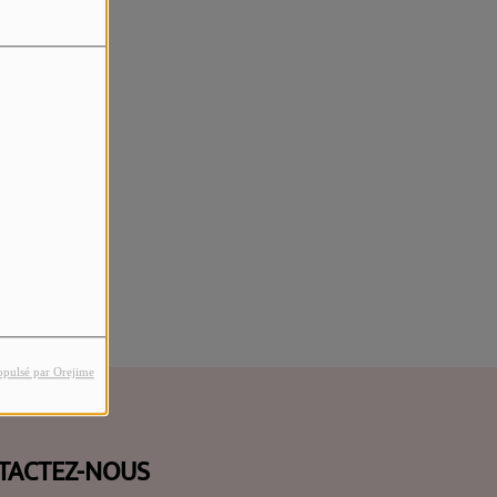
rreur.
opulsé par Orejime
TACTEZ-NOUS