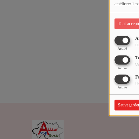
ARTISTES
améliorer l'ex
Médias
Tout accept
PODCASTS
A
Oups,
Ut
Activé
Agenda
T
Ut
Activé
Titres diffusés
F
Ut
Activé
Sauvegarde