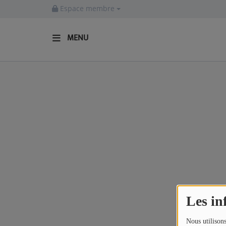
Espace membre
MENU
ACCUEIL
Actualités
INFOS - ALLIER
AGENDA CULTUREL - ALLIER
INFOS POP ROCK
La Radio
Les in
EMISSIONS
Nous utilisons