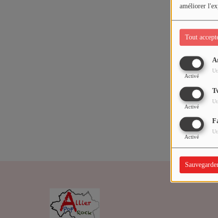
ARTISTES
améliorer l'ex
Médias
Tout accept
PODCASTS
A
Oups,
Ut
Activé
Agenda
T
Ut
Activé
Titres diffusés
F
Ut
Activé
Sauvegarde