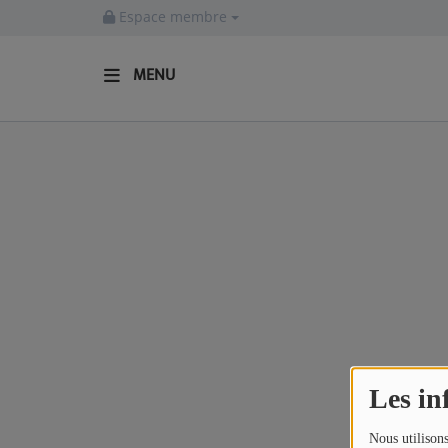
Espace membre
MENU
ACCUEIL
Actualités
INFOS - ALLIER
AGENDA CULTUREL - ALLIER
INFOS POP ROCK
La Radio
Les in
EMISSIONS
Nous utilisons