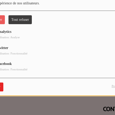
périence de nos utilisateurs.
er
Tout refuser
nalytics
 vous avez rencontré une e
ilisation: Analyse
witter
Il semble que la page que vous recherchez n’existe plus.
ilisation: Fonctionnalité
acebook
ilisation: Fonctionnalité
Pr
r
CON