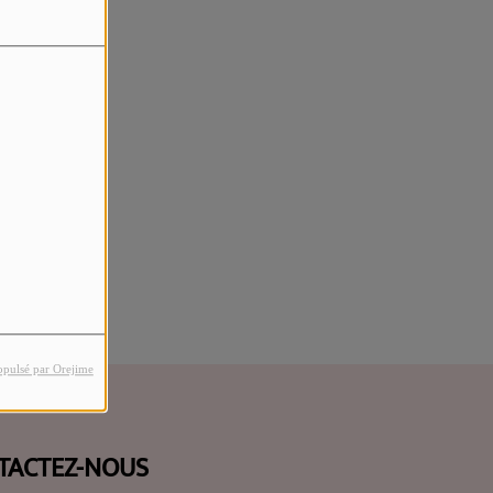
rreur.
opulsé par Orejime
TACTEZ-NOUS