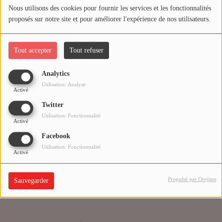
Nous utilisons des cookies pour fournir les services et les fonctionnalités
proposés sur notre site et pour améliorer l'expérience de nos utilisateurs.
Médias
Oups, vous avez
PODCASTS
rencontré une erreur.
Tout accepter
Tout refuser
Analytics
Agenda
Il semble que la page que vous recherchez n’existe plus.
Utilisation: Analyse
Activé
Twitter
Titres diffusés
Utilisation: Fonctionnalité
Activé
Facebook
Se connecter
Utilisation: Fonctionnalité
Activé
Propulsé par Orejime
Sauvegarder