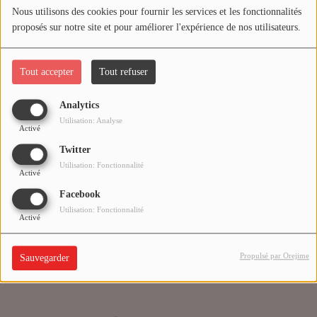
Nous utilisons des cookies pour fournir les services et les fonctionnalités
proposés sur notre site et pour améliorer l'expérience de nos utilisateurs.
Médias
Oups, vous avez
PODCASTS
rencontré une erreur.
Tout accepter
Tout refuser
Analytics
Agenda
Il semble que la page que vous recherchez n’existe plus.
Utilisation: Analyse
Activé
Twitter
Titres diffusés
Utilisation: Fonctionnalité
Activé
Facebook
Se connecter
Utilisation: Fonctionnalité
Activé
Propulsé par Orejime
Sauvegarder