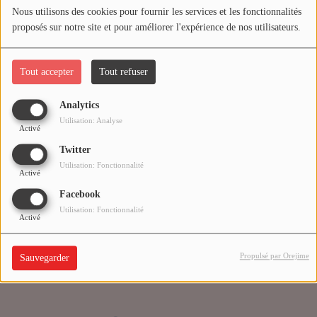
Nous utilisons des cookies pour fournir les services et les fonctionnalités
proposés sur notre site et pour améliorer l'expérience de nos utilisateurs.
Médias
Oups, vous avez
PODCASTS
rencontré une erreur.
Tout accepter
Tout refuser
Analytics
Agenda
Il semble que la page que vous recherchez n’existe plus.
Utilisation: Analyse
Activé
Twitter
Titres diffusés
Utilisation: Fonctionnalité
Activé
Facebook
Se connecter
Utilisation: Fonctionnalité
Activé
Propulsé par Orejime
Sauvegarder