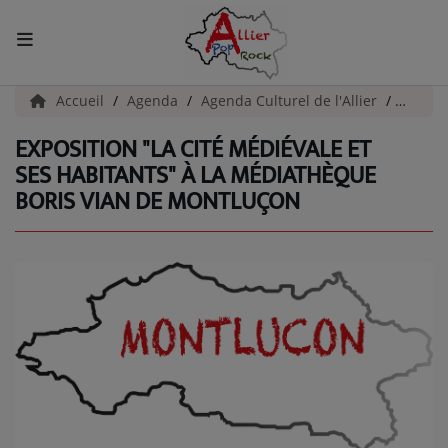
ACCUEIL
Accueil
Agenda
Agenda Culturel de l'Allier
Exposi
EXPOSITION "LA CITÉ MÉDIÉVALE ET
Actualités
SES HABITANTS" À LA MÉDIATHÈQUE
BORIS VIAN DE MONTLUÇON
INFOS - ALLIER
AGENDA CULTUREL - ALLIER
INFOS POP ROCK
La Radio
EMISSIONS
ARTISTES