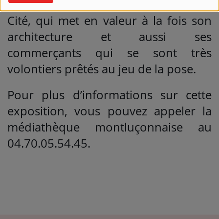
découvrir leur reportage au sein de la
Cité, qui met en valeur à la fois son
architecture et aussi ses
commerçants qui se sont très
volontiers prêtés au jeu de la pose.
Pour plus d’informations sur cette
exposition, vous pouvez appeler la
médiathèque montluçonnaise au
04.70.05.54.45.