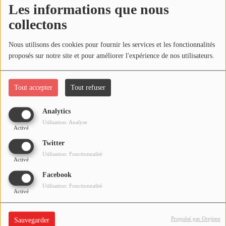
Les informations que nous
médiathèque : les lundis, mardis et
collectons
vendredis entre 14h et 18h, les
mercredis et les samedis entre 10h et
Nous utilisons des cookies pour fournir les services et les fonctionnalités
18h.
proposés sur notre site et pour améliorer l'expérience de nos utilisateurs.
Exposition proposée par
Tout accepter
Tout refuser
Commentr'Images.
Analytics
Utilisation: Analyse
Cette exposition à l’initiative de
Activé
l’association du Vieux Montluçon,
Twitter
Utilisation: Fonctionnalité
dévoile au public la vie commerçante
Activé
Facebook
et historique de la Cité médiévale. Le
Utilisation: Fonctionnalité
Activé
groupe de photographes de
Commentr’Images vous invite à
Propulsé par Orejime
Sauvegarder