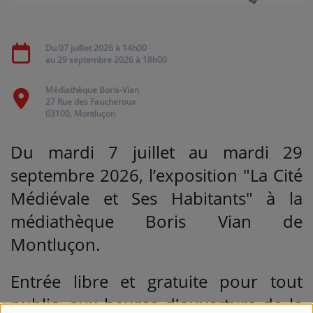
Médias
Du
07 juillet 2026
à 14h00
au
29 septembre 2026
à 18h00
PODCASTS
Médiathèque Boris-Vian
27 Rue des Faucheroux
Agenda
03100, Montluçon
Du mardi 7 juillet au mardi 29
Titres diffusés
septembre 2026, l’exposition "La Cité
Médiévale et Ses Habitants" à la
Se connecter
médiathèque Boris Vian de
Montluçon.
Entrée libre et gratuite pour tout
public, aux heures d'ouverture de la