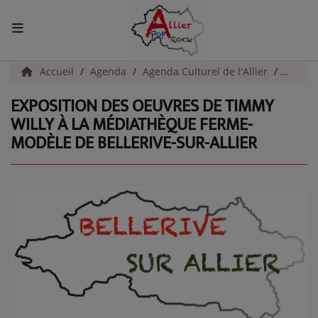
ACCUEIL
Accueil
Agenda
Agenda Culturel de l'Allier
Exposi
EXPOSITION DES OEUVRES DE TIMMY
Actualités
WILLY À LA MÉDIATHÈQUE FERME-
MODÈLE DE BELLERIVE-SUR-ALLIER
INFOS - ALLIER
AGENDA CULTUREL - ALLIER
INFOS POP ROCK
La Radio
EMISSIONS
ARTISTES