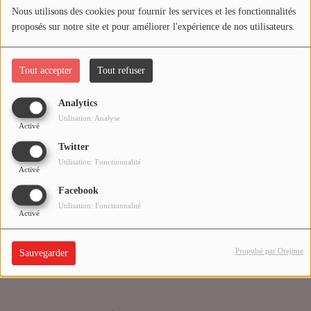
Nous utilisons des cookies pour fournir les services et les fonctionnalités
proposés sur notre site et pour améliorer l'expérience de nos utilisateurs.
Médias
Oups, vous avez
PODCASTS
rencontré une erreur.
Tout accepter
Tout refuser
Analytics
Agenda
Il semble que la page que vous recherchez n’existe plus.
Utilisation: Analyse
Activé
Twitter
Titres diffusés
Utilisation: Fonctionnalité
Activé
Facebook
Se connecter
Utilisation: Fonctionnalité
Activé
Propulsé par Orejime
Sauvegarder