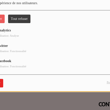
périence de nos utilisateurs.
er
Tout refuser
nalytics
 vous avez rencontré une e
ilisation: Analyse
witter
Il semble que la page que vous recherchez n’existe plus.
ilisation: Fonctionnalité
acebook
ilisation: Fonctionnalité
Pr
r
CON