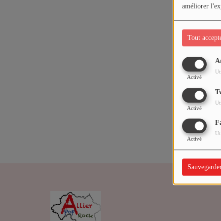
ARTISTES
améliorer l'ex
Médias
Tout accept
PODCASTS
A
Oups,
Ut
Activé
Agenda
T
Ut
Activé
Titres diffusés
F
Ut
Activé
Sauvegarde