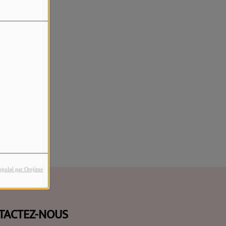
rreur.
opulsé par Orejime
TACTEZ-NOUS