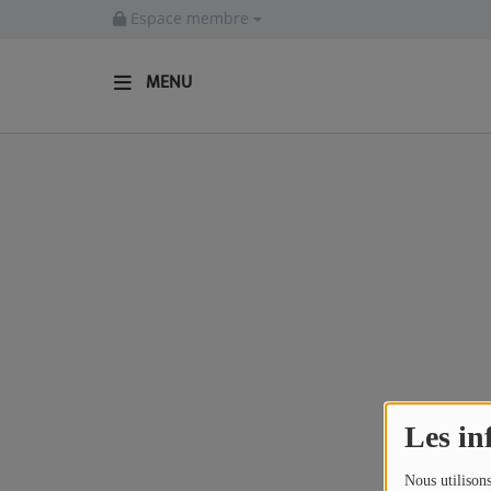
Espace membre
MENU
ACCUEIL
Actualités
INFOS - ALLIER
AGENDA CULTUREL - ALLIER
INFOS POP ROCK
La Radio
Les in
EMISSIONS
Nous utilisons