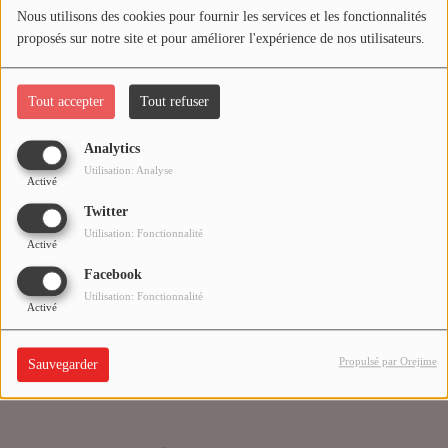
Nous utilisons des cookies pour fournir les services et les fonctionnalités
proposés sur notre site et pour améliorer l'expérience de nos utilisateurs.
Médias
Oups, vous avez
PODCASTS
rencontré une erreur.
Tout accepter
Tout refuser
Analytics
Agenda
Il semble que la page que vous recherchez n’existe plus.
Utilisation: Analyse
Activé
Twitter
Titres diffusés
Utilisation: Fonctionnalité
Activé
Facebook
Se connecter
Utilisation: Fonctionnalité
Activé
Propulsé par Orejime
Sauvegarder