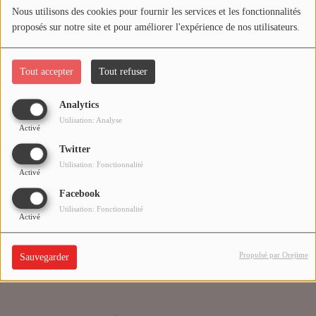
Nous utilisons des cookies pour fournir les services et les fonctionnalités
proposés sur notre site et pour améliorer l'expérience de nos utilisateurs.
Médias
Oups, vous avez
PODCASTS
rencontré une erreur.
Tout accepter
Tout refuser
Analytics
Agenda
Il semble que la page que vous recherchez n’existe plus.
Utilisation: Analyse
Activé
Twitter
Titres diffusés
Utilisation: Fonctionnalité
Activé
Facebook
Se connecter
Utilisation: Fonctionnalité
Activé
Propulsé par Orejime
Sauvegarder