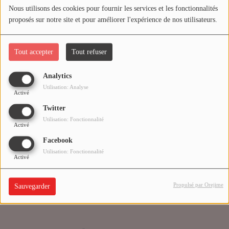
Nous utilisons des cookies pour fournir les services et les fonctionnalités
proposés sur notre site et pour améliorer l'expérience de nos utilisateurs.
Médias
Oups, vous avez
PODCASTS
rencontré une erreur.
Tout accepter
Tout refuser
Analytics
Agenda
Il semble que la page que vous recherchez n’existe plus.
Utilisation: Analyse
Activé
Twitter
Titres diffusés
Utilisation: Fonctionnalité
Activé
Facebook
Se connecter
Utilisation: Fonctionnalité
Activé
Propulsé par Orejime
Sauvegarder